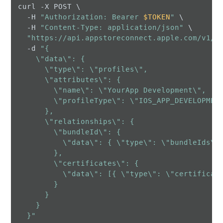
curl -X POST \

  -H 
"Authorization: Bearer 
$TOKEN
"
 \

  -H 
"Content-Type: application/json"
 \

"https://api.appstoreconnect.apple.com/v1/p
  -d 
"{

    \"data\": {

      \"type\": \"profiles\",

      \"attributes\": {

        \"name\": \"YourApp Development\",

        \"profileType\": \"IOS_APP_DEVELOPMENT\
      },

      \"relationships\": {

        \"bundleId\": {

          \"data\": { \"type\": \"bundleIds\"
        },

        \"certificates\": {

          \"data\": [{ \"type\": \"certificat
        }

      }

    }

  }"