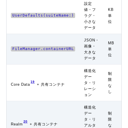
設定
値・フ
KB
高
UserDefaults(suiteName:)
ラグ・
単
い
小さな
位
データ
JSON・
MB
中
画像・
FileManager.containerURL
単
程
大きな
位
度
データ
構造化
制
デー
中
限
19
タ・リ
程
Core Data
+ 共有コンテナ
な
レーシ
度
し
ョン
構造化
デー
制
タ・リ
限
高
20
Realm
+ 共有コンテナ
アルタ
な
い