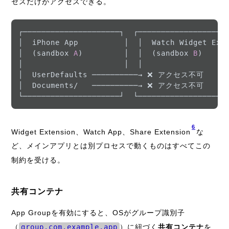
セスだけがアクセスできる。
┌─────────────────────┐  ┌─────────────────────
│  iPhone App          │  │  Watch Widget Ext  
│  (sandbox 
A
)         │  │  (sandbox 
B
)       
│                      │  │                    
│  UserDefaults ──────────→ ❌ アクセス不可       
│  Documents/   ──────────→ ❌ アクセス不可       
6
Widget Extension、Watch App、Share Extension
な
ど、メインアプリとは別プロセスで動くものはすべてこの
制約を受ける。
共有コンテナ
App Groupを有効にすると、OSがグループ識別子
（
group.com.example.app
）に紐づく
共有コンテナ
を