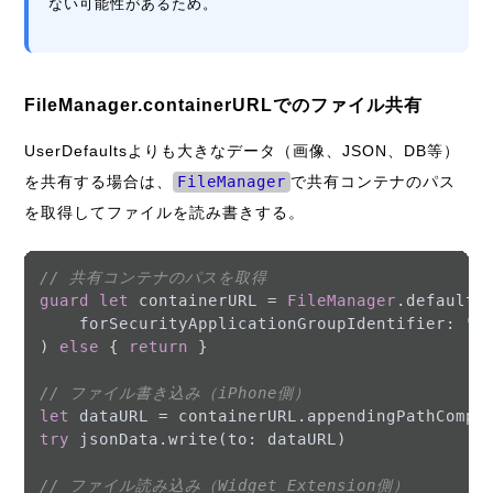
ない可能性があるため。
FileManager.containerURLでのファイル共有
UserDefaultsよりも大きなデータ（画像、JSON、DB等）
を共有する場合は、
FileManager
で共有コンテナのパス
を取得してファイルを読み書きする。
// 共有コンテナのパスを取得
guard
let
 containerURL 
=
FileManager
.default.c
    forSecurityApplicationGroupIdentifier: 
"g
) 
else
 { 
return
 }

// ファイル書き込み（iPhone側）
let
 dataURL 
=
 containerURL.appendingPathCompo
try
 jsonData.write(to: dataURL)

// ファイル読み込み（Widget Extension側）