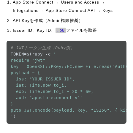
App Store Connect → Users and Access →
Integrations → App Store Connect API → Keys
API Keyを作成（Admin権限推奨）
Issuer ID、Key ID、
.p8
ファイルを取得
# JWTトークン生成（Ruby例）
TOKEN=$(ruby -e 
'

require "jwt"

key = OpenSSL::PKey::EC.new(File.read("AuthKey_
payload = {

  iss: "YOUR_ISSUER_ID",

  iat: Time.now.to_i,

  exp: Time.now.to_i + 20 * 60,

  aud: "appstoreconnect-v1"

}

puts JWT.encode(payload, key, "ES256", { kid: "
'