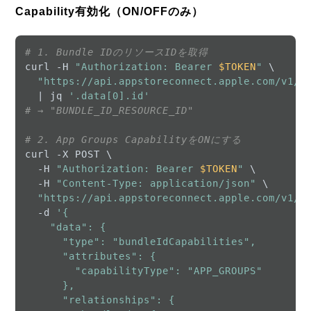
Capability有効化（ON/OFFのみ）
# 1. Bundle IDのリソースIDを取得
curl -H 
"Authorization: Bearer 
$TOKEN
"
 \

"https://api.appstoreconnect.apple.com/v1/b
  | jq 
'.data[0].id'
# → "BUNDLE_ID_RESOURCE_ID"
# 2. App Groups CapabilityをONにする
curl -X POST \

  -H 
"Authorization: Bearer 
$TOKEN
"
 \

  -H 
"Content-Type: application/json"
 \

"https://api.appstoreconnect.apple.com/v1/b
  -d 
'{

    "data": {

      "type": "bundleIdCapabilities",

      "attributes": {

        "capabilityType": "APP_GROUPS"

      },

      "relationships": {
