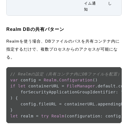
イム通
し
知
Realm DBの共有パターン
Realmを使う場合、DBファイルのパスを共有コンテナ内に
指定するだけで、複数プロセスからのアクセスが可能にな
る。
// Realmの設定（共有コンテナ内にDBファイルを配置）
var
 config 
=
Realm
.
Configuration
if
let
 containerURL 
=
FileManager
.default.cont
    forSecurityApplicationGroupIdentifier: 
"g
) {

    config.fileURL 
=
 containerURL.appendingPa
let
 realm 
=
try
Realm