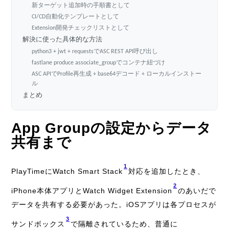
新ターゲット追加時の手順書として
CI/CD自動化テンプレートとして
Extension開発チェックリストとして
解決に使った具体的な方法
python3 + jwt + requestsでASC REST API呼び出し
fastlane produce associate_groupでコンテナ紐づけ
ASC APIでProfile再生成 + base64デコード + ローカルインストー
ル
まとめ
App Groupの設定からデータ
共有まで
1
PlayTimeにWatch Smart Stack
対応を追加したとき、
2
iPhone本体アプリとWatch Widget Extension
のあいだで
データを共有する必要があった。iOSアプリは各プロセスが
3
サンドボックス
で隔離されているため、普通に