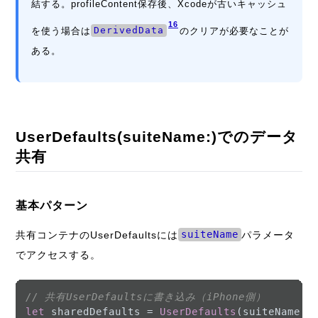
結する。profileContent保存後、Xcodeが古いキャッシュ
16
を使う場合は
DerivedData
のクリアが必要なことが
ある。
UserDefaults(suiteName:)でのデータ
共有
基本パターン
共有コンテナのUserDefaultsには
suiteName
パラメータ
でアクセスする。
// 共有UserDefaultsに書き込み（iPhone側）
let
 sharedDefaults 
=
UserDefaults
(suiteName: 