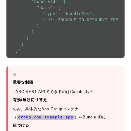
        "bundleId": {

          "data": {

            "type": "bundleIds",

            "id": "BUNDLE_ID_RESOURCE_ID"

          }

        }

      }

    }

  }'
⚠️
重要な制限
: ASC REST APIでできるのはCapabilityの
有効/無効切り替え
のみ。具体的なApp Groupコンテナ
（
group.com.example.app
）をBundle IDに
紐づける