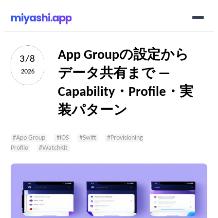
miyashi.app
App Groupの設定から
3/8
データ共有まで —
2026
Capability・Profile・実
装パターン
#
App Group
#
iOS
#
Swift
#
Provisioning
Profile
#
WatchKit