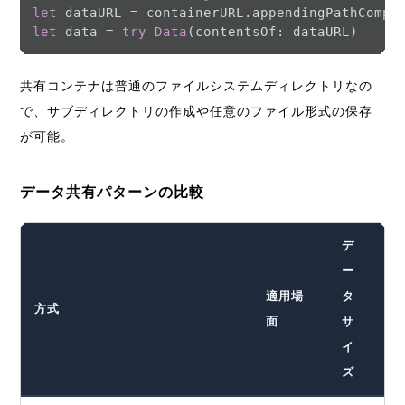
let
 dataURL 
=
 containerURL.appendingPathCompo
let
 data 
=
try
Data
共有コンテナは普通のファイルシステムディレクトリなの
で、サブディレクトリの作成や任意のファイル形式の保存
が可能。
データ共有パターンの比較
デ
ー
即
適用場
タ
方式
時
面
サ
性
イ
ズ