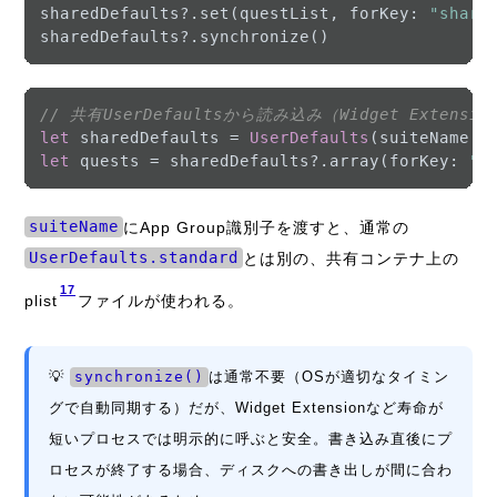
sharedDefaults
?
.set(questList, forKey: 
"share
sharedDefaults
?
// 共有UserDefaultsから読み込み（Widget Extensi
let
 sharedDefaults 
=
UserDefaults
(suiteName: 
let
 quests 
=
 sharedDefaults
?
.array(forKey: 
"s
suiteName
にApp Group識別子を渡すと、通常の
UserDefaults.standard
とは別の、共有コンテナ上の
17
plist
ファイルが使われる。
💡
synchronize()
は通常不要（OSが適切なタイミン
グで自動同期する）だが、Widget Extensionなど寿命が
短いプロセスでは明示的に呼ぶと安全。書き込み直後にプ
ロセスが終了する場合、ディスクへの書き出しが間に合わ