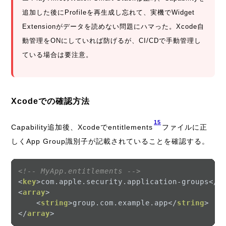
追加した後にProfileを再生成し忘れて、実機でWidget
Extensionがデータを読めない問題にハマった。Xcode自
動管理をONにしていれば防げるが、CI/CDで手動管理し
ている場合は要注意。
Xcodeでの確認方法
15
Capability追加後、Xcodeでentitlements
ファイルに正
しくApp Group識別子が記載されていることを確認する。
<!-- MyApp.entitlements -->
<
key
>
com.apple.security.application-groups
</
k
<
array
>
<
string
>
group.com.example.app
</
string
>
</
array
>