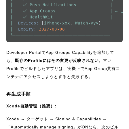
│
✅
Push
Notifications
│
│
✅
App
Groups
│
←
ここ
│
✅
HealthKit
│
実
│
Devices:
 [
iPhone-xxx
, 
Watch-yyy
]   
│
│
Expiry:
2027-03-08
│
└─────────────────────────────────────┘
Developer PortalでApp Groups Capabilityを追加して
も、
既存のProfileにはその変更が反映されない
。古い
Profileでビルドしたアプリは、実機上でApp Group共有コ
ンテナにアクセスしようとすると失敗する。
再生成手順
Xcode自動管理（推奨）:
Xcode → ターゲット → Signing & Capabilities →
「Automatically manage signing」がONなら、次のビル