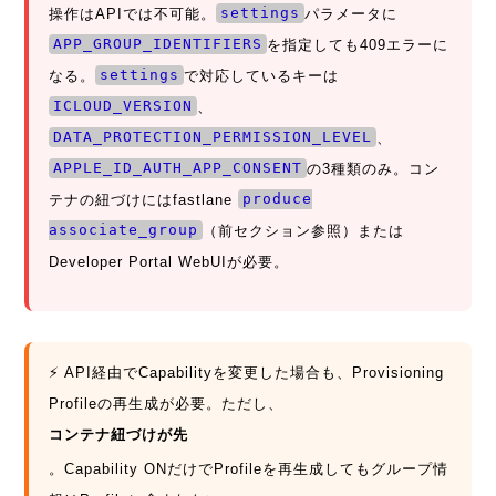
操作はAPIでは不可能。
settings
パラメータに
APP_GROUP_IDENTIFIERS
を指定しても409エラーに
なる。
settings
で対応しているキーは
ICLOUD_VERSION
、
DATA_PROTECTION_PERMISSION_LEVEL
、
APPLE_ID_AUTH_APP_CONSENT
の3種類のみ。コン
テナの紐づけにはfastlane
produce
associate_group
（前セクション参照）または
Developer Portal WebUIが必要。
⚡ API経由でCapabilityを変更した場合も、Provisioning
Profileの再生成が必要。ただし、
コンテナ紐づけが先
。Capability ONだけでProfileを再生成してもグループ情