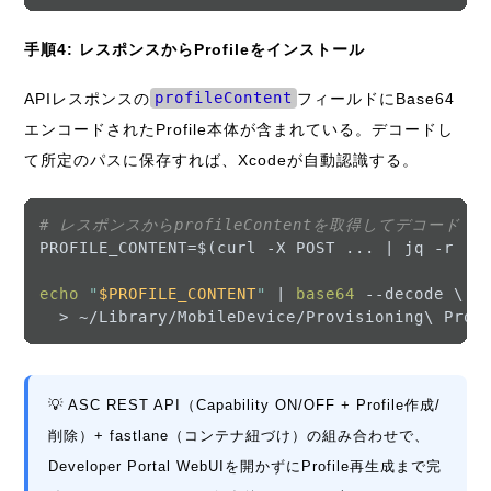
手順4: レスポンスからProfileをインストール
APIレスポンスの
profileContent
フィールドにBase64
エンコードされたProfile本体が含まれている。デコードし
て所定のパスに保存すれば、Xcodeが自動認識する。
# レスポンスからprofileContentを取得してデコード・
PROFILE_CONTENT=$(curl -X POST ... | jq -r 
'.
echo
"
$PROFILE_CONTENT
"
 | 
base64
 --decode \

💡 ASC REST API（Capability ON/OFF + Profile作成/
削除）+ fastlane（コンテナ紐づけ）の組み合わせで、
Developer Portal WebUIを開かずにProfile再生成まで完