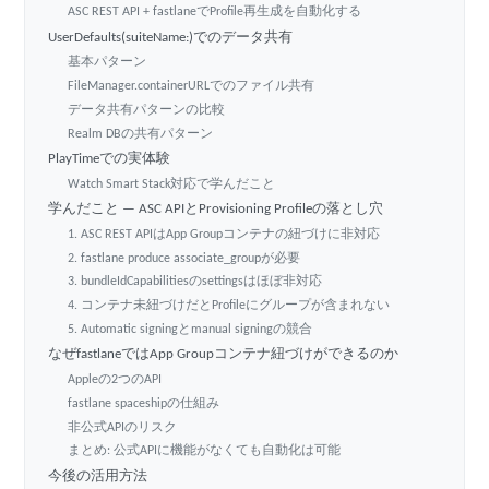
ASC REST API + fastlaneでProfile再生成を自動化する
UserDefaults(suiteName:)でのデータ共有
基本パターン
FileManager.containerURLでのファイル共有
データ共有パターンの比較
Realm DBの共有パターン
PlayTimeでの実体験
Watch Smart Stack対応で学んだこと
学んだこと — ASC APIとProvisioning Profileの落とし穴
1. ASC REST APIはApp Groupコンテナの紐づけに非対応
2. fastlane produce associate_groupが必要
3. bundleIdCapabilitiesのsettingsはほぼ非対応
4. コンテナ未紐づけだとProfileにグループが含まれない
5. Automatic signingとmanual signingの競合
なぜfastlaneではApp Groupコンテナ紐づけができるのか
Appleの2つのAPI
fastlane spaceshipの仕組み
非公式APIのリスク
まとめ: 公式APIに機能がなくても自動化は可能
今後の活用方法