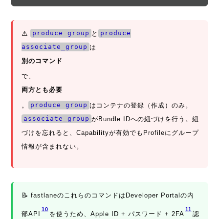
⚠️
produce group
と
produce
associate_group
は
別のコマンド
で、
両方とも必要
。
produce group
はコンテナの登録（作成）のみ。
associate_group
がBundle IDへの紐づけを行う。紐
づけを忘れると、Capabilityが有効でもProfileにグループ
情報が含まれない。
📝 fastlaneのこれらのコマンドはDeveloper Portalの内
10
11
部API
を使うため、Apple ID + パスワード + 2FA
認