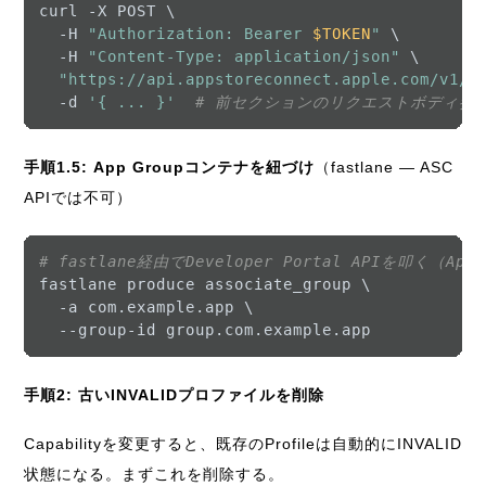
curl -X POST \

  -H 
"Authorization: Bearer 
$TOKEN
"
 \

  -H 
"Content-Type: application/json"
 \

"https://api.appstoreconnect.apple.com/v1/b
  -d 
'{ ... }'
# 前セクションのリクエストボディ参
手順1.5: App Groupコンテナを紐づけ
（fastlane — ASC
APIでは不可）
# fastlane経由でDeveloper Portal APIを叩く（Ap
fastlane produce associate_group \

  -a com.example.app \

手順2: 古いINVALIDプロファイルを削除
Capabilityを変更すると、既存のProfileは自動的にINVALID
状態になる。まずこれを削除する。