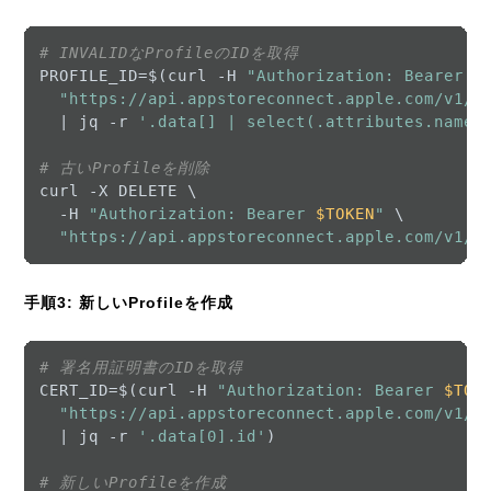
# INVALIDなProfileのIDを取得
PROFILE_ID=$(curl -H 
"Authorization: Bearer 
$
"https://api.appstoreconnect.apple.com/v1/p
  | jq -r 
'.data[] | select(.attributes.name 
# 古いProfileを削除
curl -X DELETE \

  -H 
"Authorization: Bearer 
$TOKEN
"
 \

"https://api.appstoreconnect.apple.com/v1/p
手順3: 新しいProfileを作成
# 署名用証明書のIDを取得
CERT_ID=$(curl -H 
"Authorization: Bearer 
$TOK
"https://api.appstoreconnect.apple.com/v1/c
  | jq -r 
'.data[0].id'
)

# 新しいProfileを作成