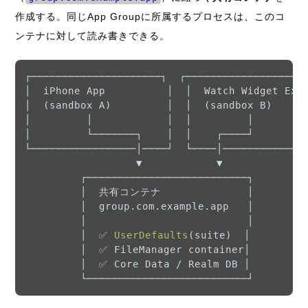
作成する。同じApp Groupに所属するプロセスは、このコ
ンテナに対して読み書きできる。
┌─────────────────────┐  ┌─────────────────────
│  iPhone App          │  │  Watch Widget Ext  
│  (sandbox A)         │  │  (sandbox B)       
│         │            │  │         │          
│         └───────┐    │  │    ┌────┘          
└─────────────────│────┘  └────│───────────────
                  ▼            ▼

         ┌──────────────────────────┐

         │  共有コンテナ              │

         │  group
.com
.example
.app
   │

         │                          │

         │  ✅ 
UserDefaults
(suite)  │

         │  ✅ FileManager container│

         │  ✅ Core Data / Realm DB │
