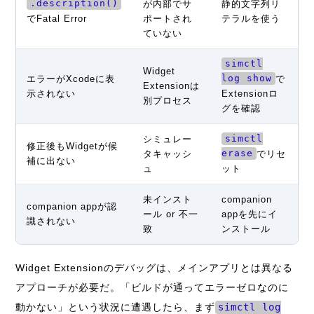
.description()
が内部でサ
静的文字列リ
でFatal Error
ポートされ
テラルを使う
ていない
simctl
Widget
エラーがXcodeに表
log show
で
Extensionは
示されない
Extensionロ
別プロセス
グを確認
シミュレー
simctl
修正後もWidgetが候
タキャッシ
erase
でリセ
補に出ない
ュ
ット
未インスト
companion
companion appが認
ール or 不一
appを先にイ
識されない
致
ンストール
Widget Extensionのデバッグは、メインアプリとは異なる
アプローチが必要だ。「ビルドが通ってエラーゼロなのに
動かない」という状況に遭遇したら、まず
simctl log