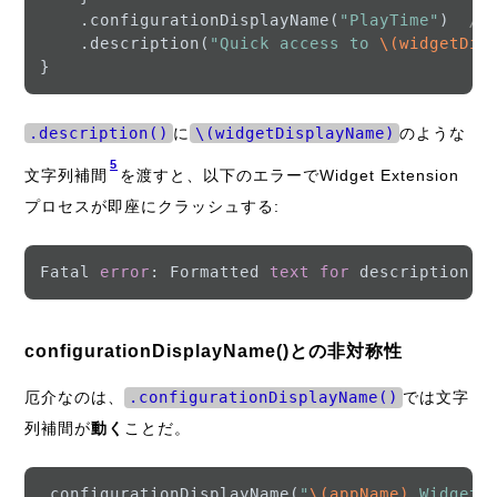
    .configurationDisplayName(
"PlayTime"
)  
//
    .description(
"Quick access to 
\(widgetDis
.description()
に
\(widgetDisplayName)
のような
5
文字列補間
を渡すと、以下のエラーでWidget Extension
プロセスが即座にクラッシュする:
Fatal 
error
: Formatted 
text
for
 description 
i
configurationDisplayName()との非対称性
厄介なのは、
.configurationDisplayName()
では文字
列補間が
動く
ことだ。
.configurationDisplayName(
"
\(appName)
 Widget"