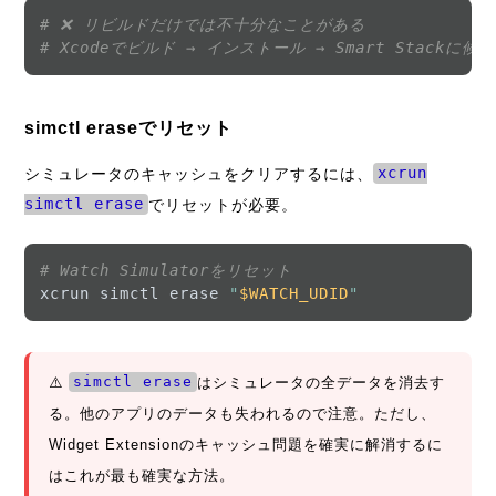
# ❌ リビルドだけでは不十分なことがある
# Xcodeでビルド → インストール → Smart Stackに
simctl eraseでリセット
シミュレータのキャッシュをクリアするには、
xcrun
simctl erase
でリセットが必要。
# Watch Simulatorをリセット
xcrun simctl erase 
"
$WATCH_UDID
"
⚠️
simctl erase
はシミュレータの全データを消去す
る。他のアプリのデータも失われるので注意。ただし、
Widget Extensionのキャッシュ問題を確実に解消するに
はこれが最も確実な方法。