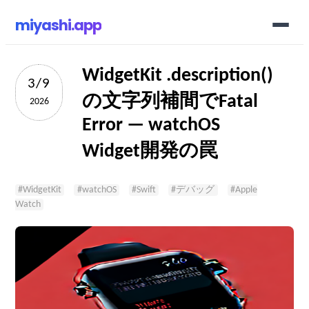
miyashi.app
WidgetKit .description()
3/9
の文字列補間でFatal
2026
Error — watchOS
Widget開発の罠
#
WidgetKit
#
watchOS
#
Swift
#
デバッグ
#
Apple
Watch