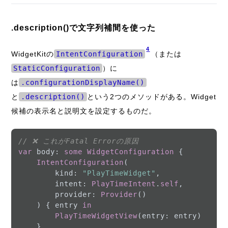
.description()で文字列補間を使った
4
WidgetKitの
IntentConfiguration
（または
StaticConfiguration
）に
は
.configurationDisplayName()
と
.description()
という2つのメソッドがある。Widget
候補の表示名と説明文を設定するものだ。
// ❌ これがFatal Errorの原因
var
 body: 
some
WidgetConfiguration
 {

IntentConfiguration
(

        kind: 
"PlayTimeWidget"
,

        intent: 
PlayTimeIntent
.
self
,

        provider: 
Provider
()

    ) { entry 
in
PlayTimeWidgetView
(entry: entry)

    }
