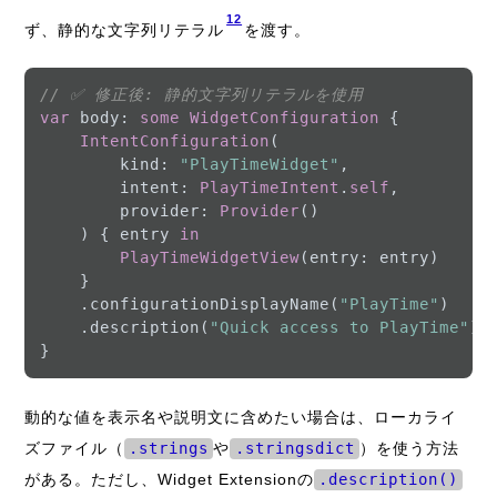
12
ず、静的な文字列リテラル
を渡す。
// ✅ 修正後: 静的文字列リテラルを使用
var
 body: 
some
WidgetConfiguration
 {

IntentConfiguration
(

        kind: 
"PlayTimeWidget"
,

        intent: 
PlayTimeIntent
.
self
,

        provider: 
Provider
()

    ) { entry 
in
PlayTimeWidgetView
(entry: entry)

    }

    .configurationDisplayName(
"PlayTime"
)

    .description(
"Quick access to PlayTime"
) 
動的な値を表示名や説明文に含めたい場合は、ローカライ
ズファイル（
.strings
や
.stringsdict
）を使う方法
がある。ただし、Widget Extensionの
.description()