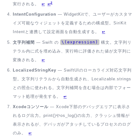
2
実行される。
↩
↩
IntentConfiguration
— WidgetKitで、ユーザーがカスタマ
イズ可能なウィジェットを定義するための構成型。SiriKit
Intentと連携して設定画面を自動生成する。
↩
\(expression)
文字列補間
— Swift の
構文。文字列リ
テラル内に式を埋め込み、実行時に評価された値が文字列に
変換される。
↩
LocalizedStringKey
— SwiftUIのローカライズ対応文字列
型。文字列リテラルから自動生成され、Localizable.strings
との照合に使われる。文字列補間を含む場合は内部でフォー
マット処理が発生する。
↩
Xcodeコンソール
— Xcode下部のデバッグエリアに表示さ
れるログ出力。print()やos_log()の出力、クラッシュ情報が
表示されるが、デバッガがアタッチしているプロセスのログ
のみ。
↩