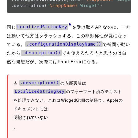
.description(
"
\(appName)
 Widget"
)            
6
同じ
LocalizedStringKey
を受け取るAPIなのに、一方
は動いて他方はクラッシュする。この非対称性が罠になっ
ている。
.configurationDisplayName()
で補間が動い
たから
.description()
でも使えるだろうと思うのは自
然な発想だが、実際にはFatal Errorになる。
⚠️
.description()
の内部実装は
LocalizedStringKey
のフォーマット済みテキスト
を処理できない。これはWidgetKit側の制限で、Appleの
ドキュメントには
明記されていない
。