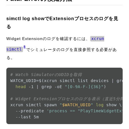
simctl log showでExtensionプロセスのログを見
る
Widget Extensionのログを確認するには、
xcrun
8
simctl
でシミュレータのログを直接参照する必要があ
る。
# Watch SimulatorのUDIDを取得
WATCH_UDID=$(xcrun simctl list devices | grep
head
 -1 | grep -oE 
"[0-9A-F-]{36}"
)

# Widget Extensionプロセスのログを表示（直近5分間）
xcrun simctl spawn 
"
$WATCH_UDID
"
log
 show \

  --predicate 
'process == "PlayTimeWidgetExte