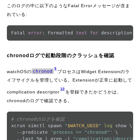
このログの中に以下のようなFatal Errorメッセージが含ま
れている:
Fatal 
error
: Formatted 
text
for
 description 
i
chronodログで起動段階のクラッシュを確認
9
watchOSの
chronod
プロセスはWidget Extensionのラ
イフサイクルを管理している。Extensionが正常に起動して
10
complication descriptor
を登録できたかどうかは、
chronodのログで確認できる。
# chronodのログを確認
xcrun simctl spawn 
"
$WATCH_UDID
"
log
 show \

  --predicate 
'process == "chronod"'
 \

  --last 5m | grep -i 
"complication\|descript