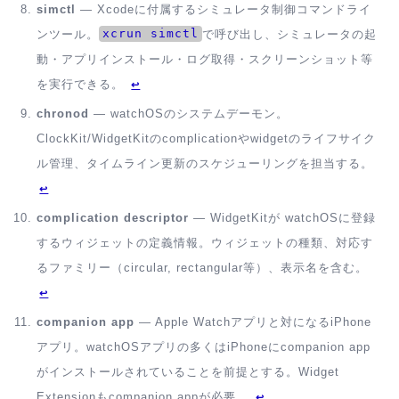
simctl
— Xcodeに付属するシミュレータ制御コマンドライ
xcrun simctl
ンツール。
で呼び出し、シミュレータの起
動・アプリインストール・ログ取得・スクリーンショット等
を実行できる。
↩
chronod
— watchOSのシステムデーモン。
ClockKit/WidgetKitのcomplicationやwidgetのライフサイク
ル管理、タイムライン更新のスケジューリングを担当する。
↩
complication descriptor
— WidgetKitが watchOSに登録
するウィジェットの定義情報。ウィジェットの種類、対応す
るファミリー（circular, rectangular等）、表示名を含む。
↩
companion app
— Apple Watchアプリと対になるiPhone
アプリ。watchOSアプリの多くはiPhoneにcompanion app
がインストールされていることを前提とする。Widget
Extensionもcompanion appが必要。
↩