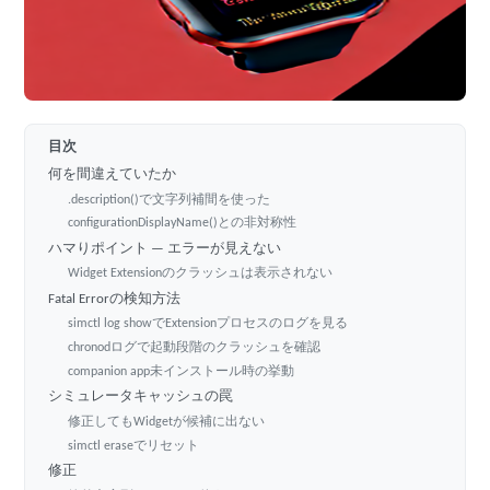
目次
何を間違えていたか
.description()で文字列補間を使った
configurationDisplayName()との非対称性
ハマりポイント — エラーが見えない
Widget Extensionのクラッシュは表示されない
Fatal Errorの検知方法
simctl log showでExtensionプロセスのログを見る
chronodログで起動段階のクラッシュを確認
companion app未インストール時の挙動
シミュレータキャッシュの罠
修正してもWidgetが候補に出ない
simctl eraseでリセット
修正